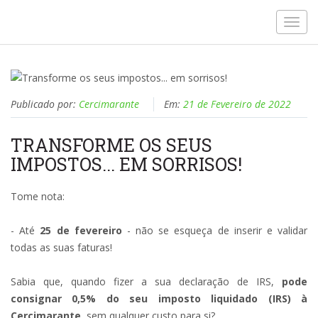
Toggl
navig
Publicado por:
Cercimarante
Em:
21 de Fevereiro de 2022
TRANSFORME OS SEUS
IMPOSTOS... EM SORRISOS!
Tome nota:
- Até
25 de fevereiro
- não se esqueça de inserir e validar
todas as suas faturas!
Sabia que, quando fizer a sua declaração de IRS,
pode
consignar 0,5% do seu imposto liquidado (IRS) à
Cercimarante
, sem qualquer custo para si?