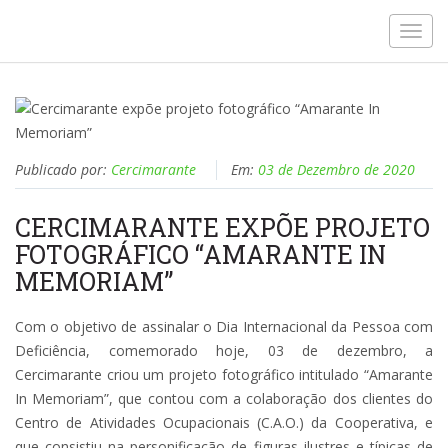
Toggl
navig
Publicado por:
Cercimarante
Em:
03 de Dezembro de 2020
CERCIMARANTE EXPÕE PROJETO
FOTOGRÁFICO “AMARANTE IN
MEMORIAM”
Com o objetivo de assinalar o Dia Internacional da Pessoa com
Deficiência, comemorado hoje, 03 de dezembro, a
Cercimarante criou um projeto fotográfico intitulado “Amarante
In Memoriam”, que contou com a colaboração dos clientes do
Centro de Atividades Ocupacionais (C.A.O.) da Cooperativa, e
que consistiu na personificação de figuras ilustres e típicas de