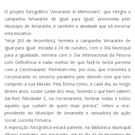
O projeto fotográfico “Amarante In Memoriam”, que integra a
campanha ‘Amarante de Igual para Igual’, promovida pelo
Município de Amarante, é também a atividade que irá encerrar
esta iniciativa.
“Hoje [03 de dezembro], termina a campanha ‘Amarante de
Igual para Igual’. Iniciada a 24 de outubro, com o Dia Municipal
para a Igualdade, termina com o Dia Internacional da Pessoa
com Deficiência e nada melhor do que fazê-lo nesta parceria
com a Cercimarante. Permitam-me, por isso, que transmita à
Cercimarante os sinceros parabéns pelo denodo com que tem
cumprido a sua Missão. Pela forma como, a cada dia, ao longo
destes anos, soube cuidar dos seus, fazendo o que bem sabem:
dar-lhes felicidade! E, na Cercimarante, lembrar todas e todos
aqueles que cuidam de quem mais precisa”, refere a vice-
presidente do Município de Amarante e vereadora da ação
social, Lucinda Fonseca.
A exposição fotográfica estará patente, na Biblioteca Municipal
Albano Sardoeira, em Amarante, até ao dia 31 de dezembro de