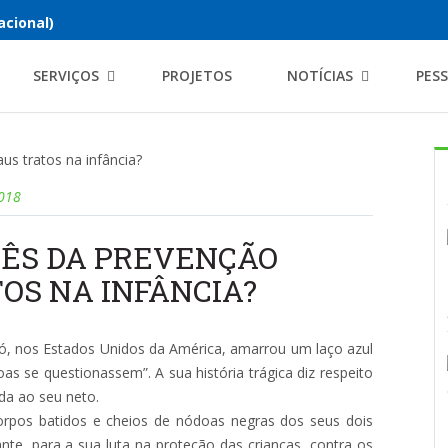
acional)
SERVIÇOS
PROJETOS
NOTÍCIAS
PES
2018
 MÊS DA PREVENÇÃO
OS NA INFÂNCIA?
vó, nos Estados Unidos da América, amarrou um laço azul
as se questionassem”. A sua história trágica diz respeito
ida ao seu neto.
orpos batidos e cheios de nódoas negras dos seus dois
nte, para a sua luta na proteção das crianças, contra os