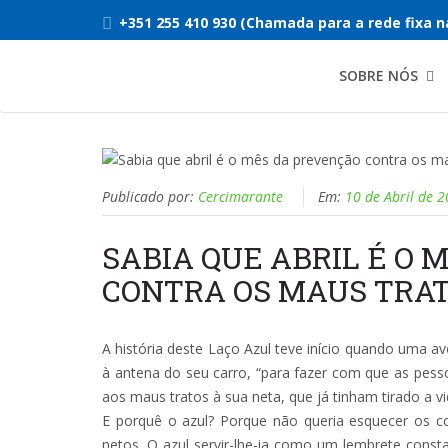
+351 255 410 930 (Chamada para a rede fixa n
SOBRE NÓS
Publicado por:
Cercimarante
Em:
10 de Abril de 
SABIA QUE ABRIL É O
CONTRA OS MAUS TRAT
A história deste Laço Azul teve início quando uma a
à antena do seu carro, “para fazer com que as pesso
aos maus tratos à sua neta, que já tinham tirado a v
E porquê o azul? Porque não queria esquecer os c
netos. O azul servir-lhe-ia como um lembrete consta