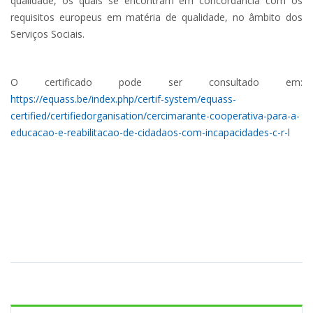
qualidade, os quais se encontram em concordância com os
requisitos europeus em matéria de qualidade, no âmbito dos
Serviços Sociais.
O certificado pode ser consultado em:
https://equass.be/index.php/certif-system/equass-
certified/certifiedorganisation/cercimarante-cooperativa-para-a-
educacao-e-reabilitacao-de-cidadaos-com-incapacidades-c-r-l